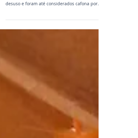
Sucesso absoluto durante as décadas de 70 e
80, os arranjos de samambaia caíram em
desuso e foram até considerados cafona por
alguns. Mas a