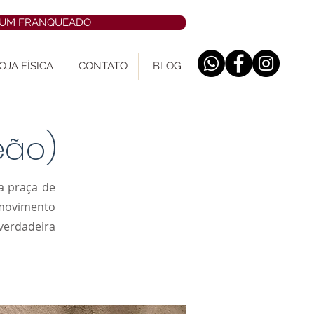
 UM FRANQUEADO
OJA FÍSICA
CONTATO
BLOG
eão)
a praça de
movimento
erdadeira