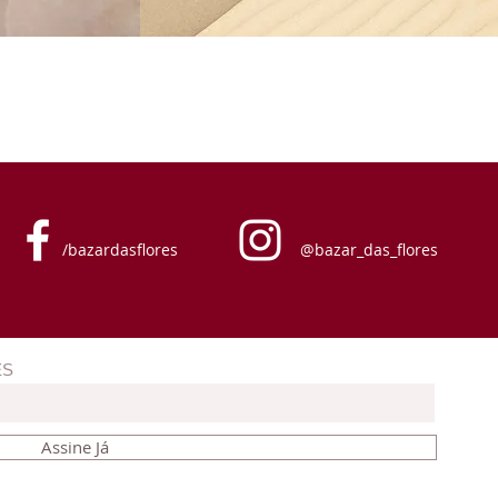
/bazardasflores
@bazar_das_flores
ES
Assine Já