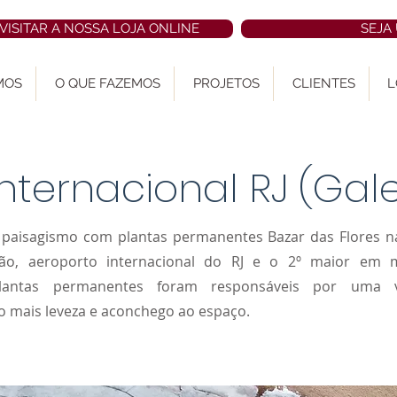
 VISITAR A NOSSA LOJA ONLINE
SEJA
MOS
O QUE FAZEMOS
PROJETOS
CLIENTES
L
nternacional RJ (Gal
o paisagismo com plantas permanentes Bazar das Flores n
eão, aeroporto internacional do RJ e o 2º maior em 
plantas permanentes foram responsáveis por uma v
o mais leveza e aconchego ao espaço.