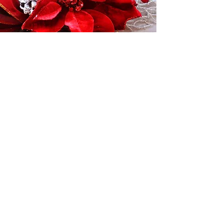
O TRADICIONAL
NATAL BAZAR DAS
FLORES
Em todo final de ano, as lojas do
Bazar
das Flores
se transformam em um lindo
cenário natalino, onde os clientes
podem encontrar árvores decoradas,
guirlandas e laços artesanais, bonecos
de papai noel, piscas, arranjos de Natal,
festões decorados, presépios e uma