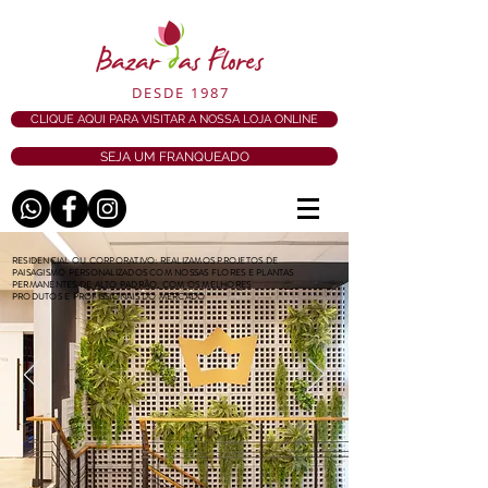
DESDE 1987
CLIQUE AQUI PARA VISITAR A NOSSA LOJA ONLINE
SEJA UM FRANQUEADO
RESIDENCIAL OU CORPORATIVO: REALIZAMOS PROJETOS DE
PAISAGISMO PERSONALIZADOS COM NOSSAS FLORES E PLANTAS
PERMANENTES DE ALTO PADRÃO, COM OS MELHORES
PRODUTOS E PROFISSIONAIS DO MERCADO