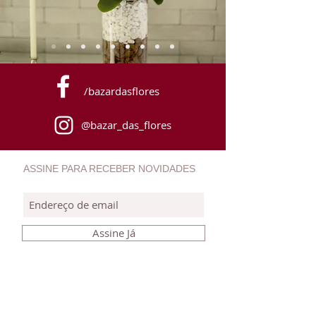
/bazardasflores
@bazar_das_flores
ASSINE PARA RECEBER NOVIDADES
Assine Já