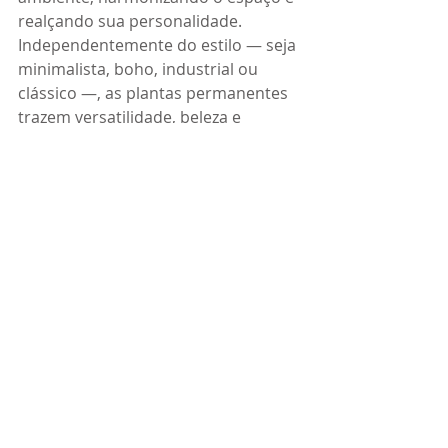
realçando sua personalidade. 
Independentemente do estilo — seja 
minimalista, boho, industrial ou 
clássico —, as plantas permanentes 
trazem versatilidade, beleza e 
praticidade, mantendo os espaços 
sempre vivos e agradáveis ao longo 
do ano.
Loja Online | Bazar das Flores